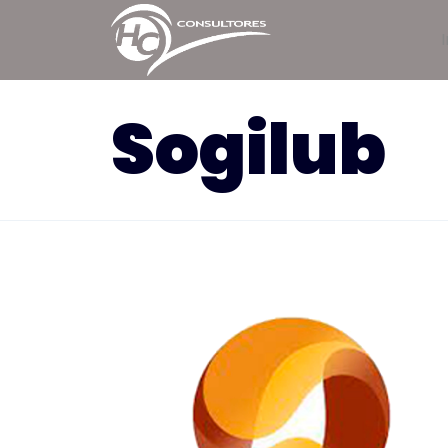
I
Sogilub