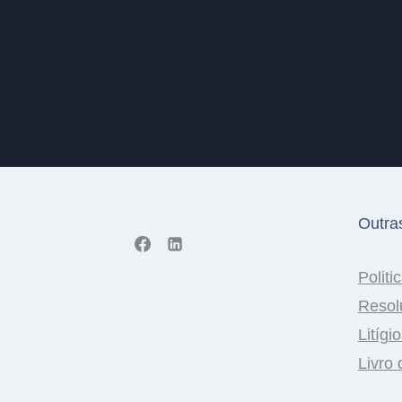
Outra
Politi
Resol
Litígi
Livro