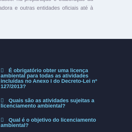
ora e outras entidades oficiais até à
É obrigatório obter uma licença
ambiental para todas as atividades
incluídas no Anexo I do Decreto-Lei nº
127/2013?
Quais são as atividades sujeitas a
licenciamento ambiental?
Qual é o objetivo do licenciamento
ambiental?