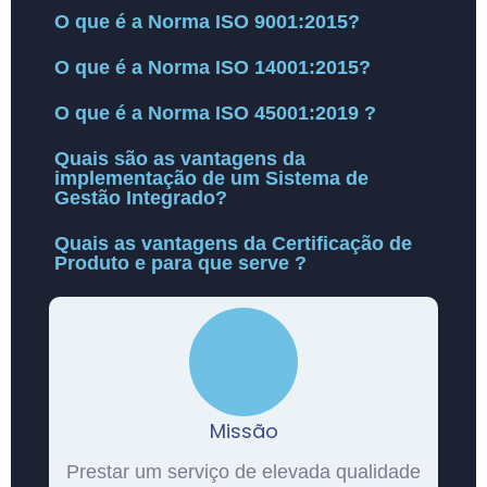
O que é a Norma ISO 9001:2015?
O que é a Norma ISO 14001:2015?
O que é a Norma ISO 45001:2019 ?
Quais são as vantagens da
implementação de um Sistema de
Gestão Integrado?
Quais as vantagens da Certificação de
Produto e para que serve ?
Missão
Prestar um serviço de elevada qualidade